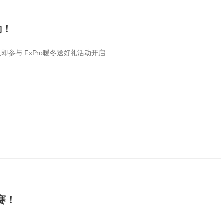
励！
立即参与 FxPro暖冬送好礼活动开启
战赛！