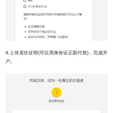
9.上传居住证明(可以用身份证正面代替)，完成开
户。