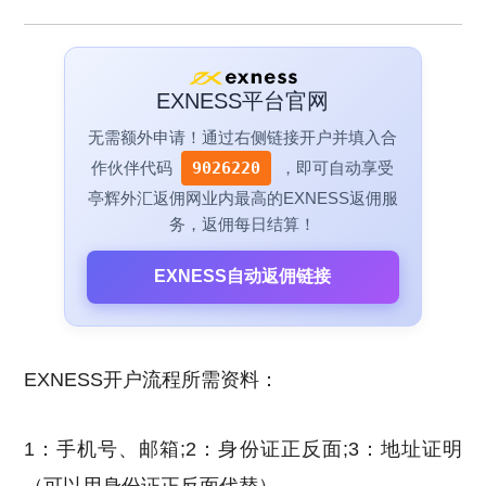
EXNESS平台官网
无需额外申请！通过右侧链接开户并填入合
作伙伴代码
9026220
，即可自动享受
亭辉外汇返佣网业内最高的EXNESS返佣服
务，返佣每日结算！
EXNESS自动返佣链接
EXNESS开户流程所需资料：
1：手机号、邮箱;2：身份证正反面;3：地址证明
（可以用身份证正反面代替）