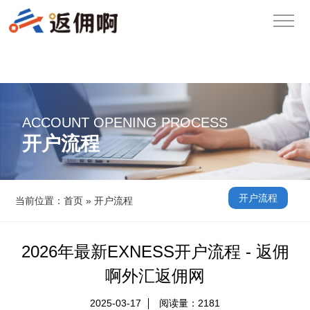
ACCOUNT OPENING PROCESS
开户流程
开户流程
当前位置：
首页
»
开户流程
2026年最新EXNESS开户流程 - 返佣
啊外汇返佣网
2025-03-17
阅读量：
2181