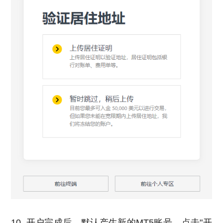
10. 开户完成后，默认产生新的MT5账号，点击"开